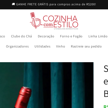
🚚 GANHE FRETE GRÁTIS para compras acima de R$200!
sco
Clube do Chá
Decoração
Forno e Fogão
Linha Limão
Organizadores
Utilidades
Vinho
Rastreie seu pedido
S
B
P
R