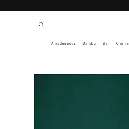
Pular
para o
conteúdo
Amadeirados
Bambu
Bar
Churra
Pular para
as
informações
do produto