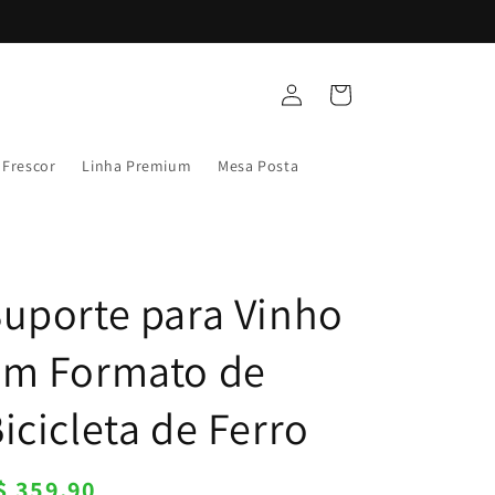
Fazer
Carrinho
login
 Frescor
Linha Premium
Mesa Posta
uporte para Vinho
em Formato de
icicleta de Ferro
reço
$ 359,90