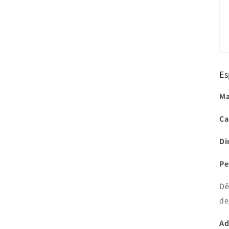
Es
Ma
Ca
Di
Pe
Dê
de
Ad