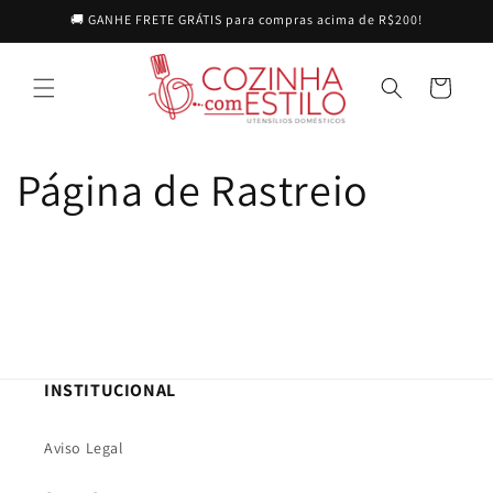
Pular
🚚 GANHE FRETE GRÁTIS para compras acima de R$200!
para o
conteúdo
Carrinho
Página de Rastreio
INSTITUCIONAL
Aviso Legal