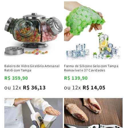
Baleiro de Vidro Giratório Artesanal
Forma de Silicone Gelo com Tampa
Retrô com Tampa
Removível e 37 Cavidades
Preço
R$ 359,90
Preço
R$ 139,90
normal
normal
ou 12x
R$ 36,13
ou 12x
R$ 14,05