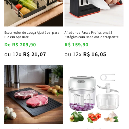
Escorredor de Louça Ajustável para
Afiador de Facas Profissional 3
Pia em Aço Inox
Estágios com Base Antiderrapante
Preço
De R$ 209,90
Preço
R$ 159,90
normal
normal
ou 12x
R$ 21,07
ou 12x
R$ 16,05