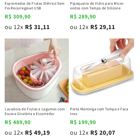
Espremedor de Frutas Elétrico Sem
Pipoqueira de Vidro para Micro-
Fio Recarregável USB
ondas com Tampa de Silicone
Preço
R$ 309,90
Preço
R$ 289,90
normal
normal
ou 12x
R$ 31,11
ou 12x
R$ 29,11
Lavadora de Frutas e Legumes com
Porta Manteiga com Tampa e Faca
Escova Giratória e Escorredor
Inox
Preço
R$ 489,90
Preço
R$ 199,90
normal
normal
ou 12x
R$ 49,19
ou 12x
R$ 20,07