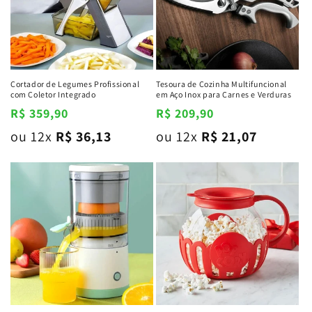
Cortador de Legumes Profissional
Tesoura de Cozinha Multifuncional
com Coletor Integrado
em Aço Inox para Carnes e Verduras
Preço
R$ 359,90
Preço
R$ 209,90
normal
normal
ou 12x
R$ 36,13
ou 12x
R$ 21,07