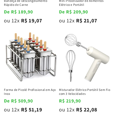
Bandeja de Descongelamento
Mini Processador de Alimentos
Rápido de Carne
Elétrico e Portátil
Preço
De R$ 189,90
Preço
De R$ 209,90
normal
normal
ou 12x
R$ 19,07
ou 12x
R$ 21,07
Forma de Picolé Profissional em Aço
Misturador Elétrico Portátil Sem Fio
Inox
com 3 Velocidades
Preço
De R$ 509,90
Preço
R$ 219,90
normal
normal
ou 12x
R$ 51,19
ou 12x
R$ 22,08