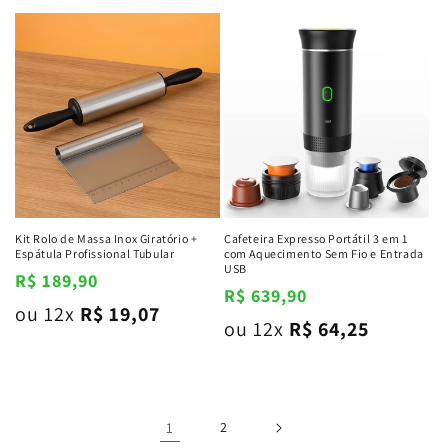
Kit Rolo de Massa Inox Giratório +
Cafeteira Expresso Portátil 3 em 1
Espátula Profissional Tubular
com Aquecimento Sem Fio e Entrada
USB
Preço
R$ 189,90
Preço
R$ 639,90
normal
ou 12x
R$ 19,07
normal
ou 12x
R$ 64,25
1
2