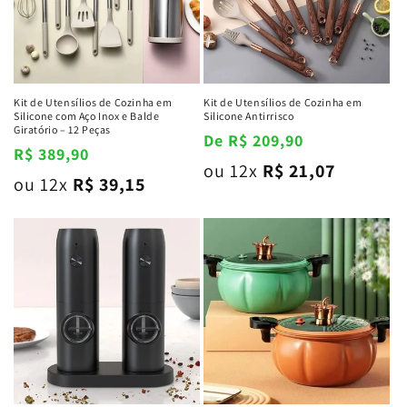
Kit de Utensílios de Cozinha em
Kit de Utensílios de Cozinha em
Silicone com Aço Inox e Balde
Silicone Antirrisco
Giratório – 12 Peças
Preço
De R$ 209,90
Preço
R$ 389,90
normal
ou 12x
R$ 21,07
normal
ou 12x
R$ 39,15