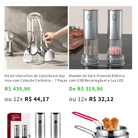
Kit de Utensílios de Cozinha em Aço
Moedor de Sal e Pimenta Elétrico
Inox com Cabo de Cerâmica – 7 Peças
com USB Recarregável e Luz LED
Preço
R$ 439,90
Preço
De R$ 319,90
normal
normal
ou 12x
R$ 44,17
ou 12x
R$ 32,12