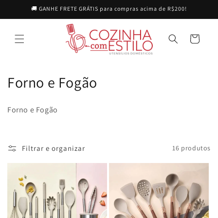
Pular
🚚 GANHE FRETE GRÁTIS para compras acima de R$200!
para o
conteúdo
Carrinho
C
Forno e Fogão
o
Forno e Fogão
l
e
Filtrar e organizar
16 produtos
ç
ã
o
: