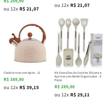
Preço
R$ 209,90
normal
ou 12x
R$ 21,07
normal
ou 12x
R$ 21,07
Chaleira Inox com Apito - 2L
Kit Utensílios de Cozinha Silicone e
Aço Inox com Balde Organizador - 8
Preço
R$ 389,90
Peças
normal
Preço
R$ 289,90
ou 12x
R$ 39,15
normal
ou 12x
R$ 29,11