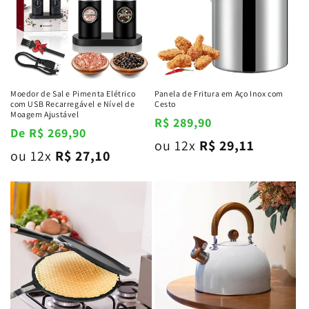
Moedor de Sal e Pimenta Elétrico
Panela de Fritura em Aço Inox com
com USB Recarregável e Nível de
Cesto
Moagem Ajustável
Preço
R$ 289,90
Preço
De R$ 269,90
normal
ou 12x
R$ 29,11
normal
ou 12x
R$ 27,10