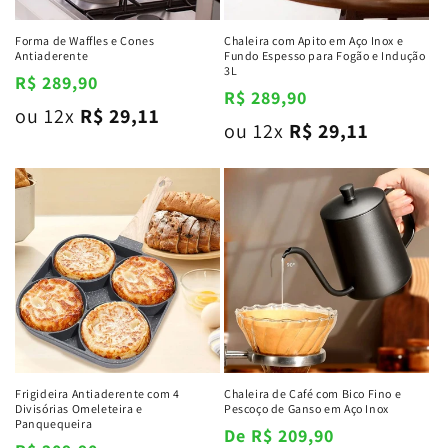
Forma de Waffles e Cones
Chaleira com Apito em Aço Inox e
Antiaderente
Fundo Espesso para Fogão e Indução
3L
Preço
R$ 289,90
Preço
R$ 289,90
normal
ou 12x
R$ 29,11
normal
ou 12x
R$ 29,11
Frigideira Antiaderente com 4
Chaleira de Café com Bico Fino e
Divisórias Omeleteira e
Pescoço de Ganso em Aço Inox
Panquequeira
Preço
De R$ 209,90