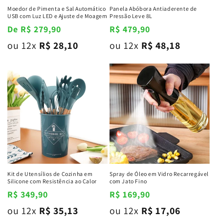
Moedor de Pimenta e Sal Automático
Panela Abóbora Antiaderente de
USB com Luz LED e Ajuste de Moagem
Pressão Leve 8L
Preço
De R$ 279,90
Preço
R$ 479,90
normal
normal
ou 12x
R$ 28,10
ou 12x
R$ 48,18
Kit de Utensílios de Cozinha em
Spray de Óleo em Vidro Recarregável
Silicone com Resistência ao Calor
com Jato Fino
Preço
R$ 349,90
Preço
R$ 169,90
normal
normal
ou 12x
R$ 35,13
ou 12x
R$ 17,06