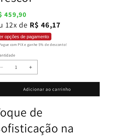
reço
$ 459,90
ormal
u 12x de
R$ 46,17
er opções de pagamento
Pague com PIX e ganhe 5% de desconto!
antidade
Diminuir
Aumentar
a
a
quantidade
quantidade
de
de
Adicionar ao carrinho
Prato
Prato
Fundo
Fundo
Toque de
com
com
Borda
Borda
Dourada
Dourada
ofisticação na
Linha
Linha
Limão
Limão