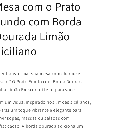
esa com o Prato
Frescor
Frescor
Fundo com Borda
Dourada Limão
iciliano
er transformar sua mesa com charme e
escor? O Prato Fundo com Borda Dourada
nha Limão Frescor foi feito para você!
m um visual inspirado nos limões sicilianos,
e traz um toque vibrante e elegante para
rvir sopas, massas ou saladas com
fisticação. A borda dourada adiciona um