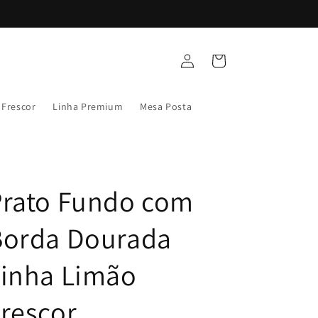
Fazer
Carrinho
login
 Frescor
Linha Premium
Mesa Posta
Prato Fundo com
Borda Dourada
Linha Limão
rescor