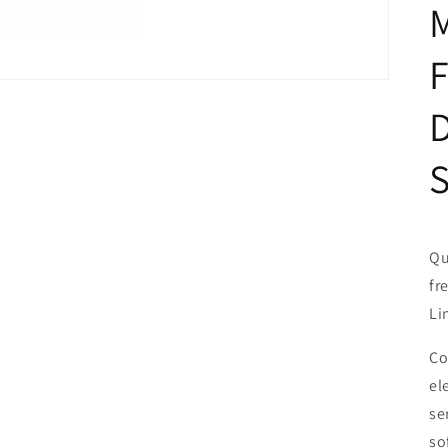
M
S
Qu
fr
Li
Co
el
se
so