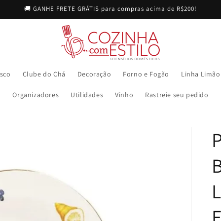
🚚 GANHE FRETE GRÁTIS para compras acima de R$200!
sco
Clube do Chá
Decoração
Forno e Fogão
Linha Limão
Organizadores
Utilidades
Vinho
Rastreie seu pedido
F