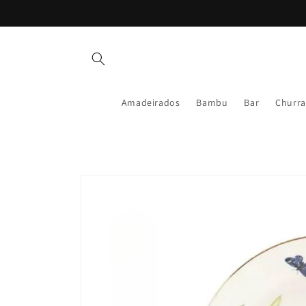
Pular
para o
conteúdo
Amadeirados
Bambu
Bar
Churra
Pular para
as
informações
do produto