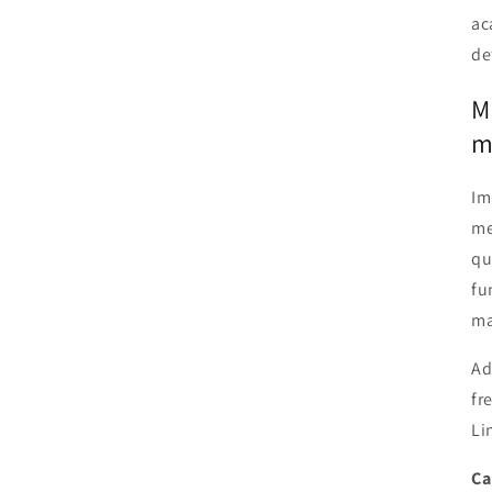
ac
de
M
m
Im
me
qu
fu
ma
Ad
fr
Li
Ca