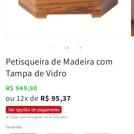
Abrir
Ab
mídia
m
1
2
de
1
/
5
na
n
janela
j
Petisqueira de Madeira com
modal
m
Tampa de Vidro
Preço
R$ 949,90
normal
ou 12x de
R$ 95,37
Ver opções de pagamento
🎉 Pague com PIX e ganhe 5% de desconto!
Tamanho