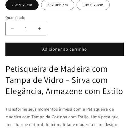
26x26x9cm
26x30x9cm
30x30x9cm
Quantidade
Diminuir
Aumentar
a
a
quantidade
quantidade
de
de
Adicionar ao carrinho
Petisqueira
Petisqueira
de
de
Petisqueira de Madeira com
Madeira
Madeira
com
com
Tampa de Vidro – Sirva com
Tampa
Tampa
de
de
Elegância, Armazene com Estilo
Vidro
Vidro
Transforme seus momentos à mesa com a Petisqueira de
Madeira com Tampa da Cozinha com Estilo. Uma peça que
une charme natural, funcionalidade moderna e um design