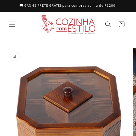
Pular
🚚 GANHE FRETE GRÁTIS para compras acima de R$200!
para o
conteúdo
Carrinho
Pular para
as
informações
do produto