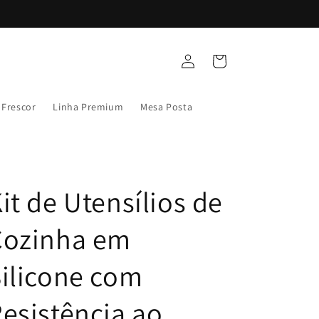
Fazer
Carrinho
login
 Frescor
Linha Premium
Mesa Posta
it de Utensílios de
Cozinha em
ilicone com
esistência ao