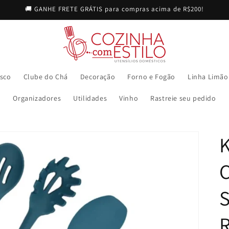
🚚 GANHE FRETE GRÁTIS para compras acima de R$200!
sco
Clube do Chá
Decoração
Forno e Fogão
Linha Limão
Organizadores
Utilidades
Vinho
Rastreie seu pedido
K
S
R