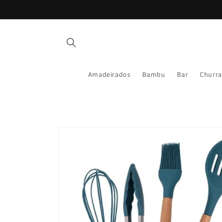
Pular
para o
conteúdo
Amadeirados
Bambu
Bar
Churra
Pular para
as
informações
do produto