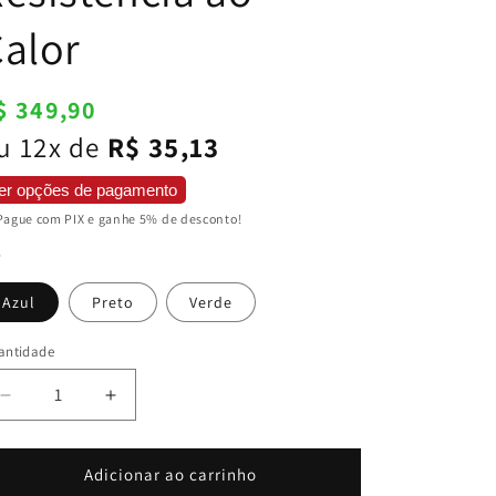
alor
reço
$ 349,90
ormal
u 12x de
R$ 35,13
er opções de pagamento
Pague com PIX e ganhe 5% de desconto!
r
Azul
Preto
Verde
antidade
Diminuir
Aumentar
a
a
quantidade
quantidade
de
de
Adicionar ao carrinho