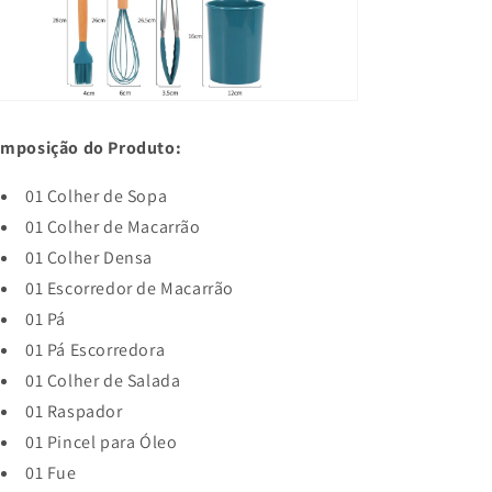
mposição do Produto:
01 Colher de Sopa
01 Colher de Macarrão
01 Colher Densa
01 Escorredor de Macarrão
01 Pá
01 Pá Escorredora
01 Colher de Salada
01 Raspador
01 Pincel para Óleo
01 Fue