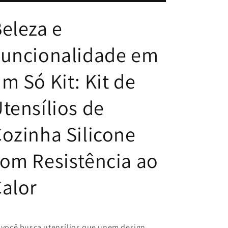
Kit
Kit
de
de
eleza e
Utensílios
Utensílios
de
de
Cozinha
Cozinha
Funcionalidade em
em
em
Silicone
Silicone
m Só Kit: Kit de
com
com
Resistência
Resistência
ao
ao
tensílios de
Calor
Calor
ozinha Silicone
om Resistência ao
alor
 você busca utensílios que unem design