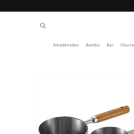
Pular
para o
conteúdo
Amadeirados
Bambu
Bar
Churra
Pular para
as
informações
do produto