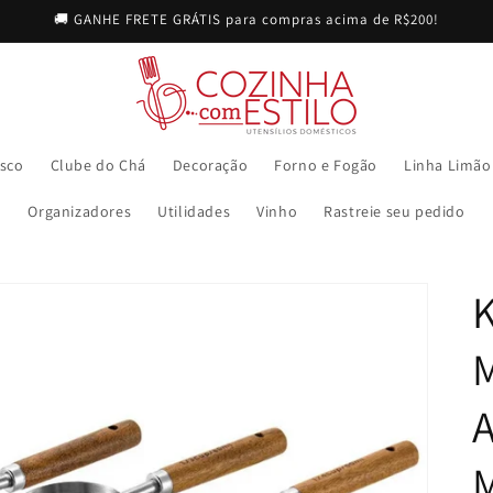
🚚 GANHE FRETE GRÁTIS para compras acima de R$200!
sco
Clube do Chá
Decoração
Forno e Fogão
Linha Limão
Organizadores
Utilidades
Vinho
Rastreie seu pedido
K