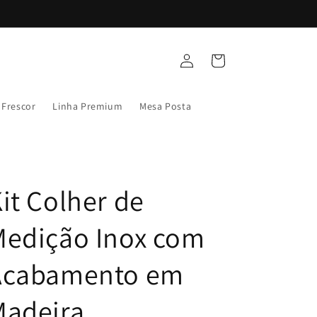
Fazer
Carrinho
login
 Frescor
Linha Premium
Mesa Posta
it Colher de
Medição Inox com
Acabamento em
Madeira