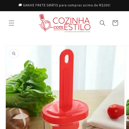
Pular
🚚 GANHE FRETE GRÁTIS para compras acima de R$200!
para o
conteúdo
Carrinho
Pular para
as
informações
do produto