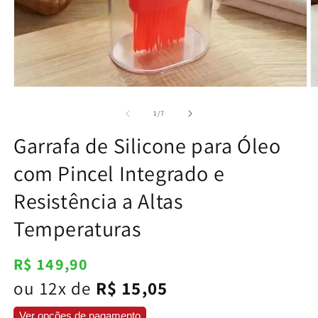
Abrir
Ab
mídia
m
1
2
de
1
/
7
na
n
janela
j
Garrafa de Silicone para Óleo
modal
m
com Pincel Integrado e
Resistência a Altas
Temperaturas
Preço
R$ 149,90
normal
ou 12x de
R$ 15,05
Ver opções de pagamento