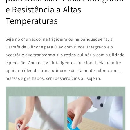
Integrado
Integrado
e Resistência a Altas
e
e
Resistência
Resistência
Temperaturas
a
a
Altas
Altas
Temperaturas
Temperaturas
Seja no churrasco, na frigideira ou na panquequeira, a
Garrafa de Silicone para Óleo com Pincel Integrado é o
acessório que transforma sua rotina culinária com agilidade
e precisão. Com design inteligente e funcional, ela permite
aplicar o óleo de forma uniforme diretamente sobre carnes,
massas e grelhados, sem desperdícios ou sujeira.