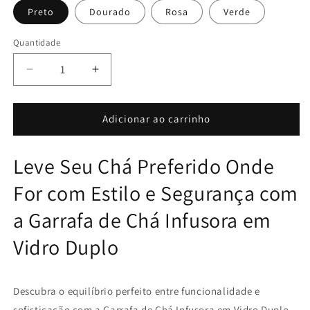
Preto
Dourado
Rosa
Verde
Quantidade
Diminuir
Aumentar
a
a
quantidade
quantidade
de
de
Adicionar ao carrinho
Garrafa
Garrafa
de
de
Leve Seu Chá Preferido Onde
Chá
Chá
Infusora
Infusora
For com Estilo e Segurança com
em
em
Vidro
Vidro
a Garrafa de Chá Infusora em
Duplo
Duplo
420ml
420ml
Vidro Duplo
Descubra o equilíbrio perfeito entre funcionalidade e
sofisticação com a Garrafa de Chá Infusora em Vidro Duplo