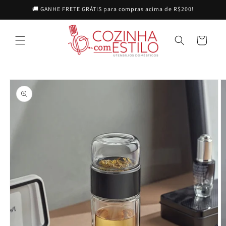
Pular
🚚 GANHE FRETE GRÁTIS para compras acima de R$200!
para o
conteúdo
Carrinho
Pular para
as
informações
do produto