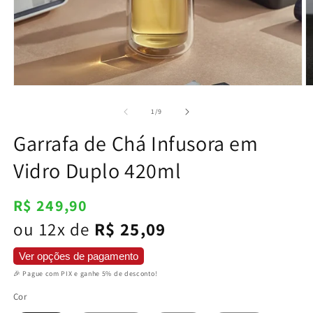
Abrir
Ab
mídia
m
1
2
de
1
/
9
na
n
janela
j
Garrafa de Chá Infusora em
modal
m
Vidro Duplo 420ml
Preço
R$ 249,90
normal
ou 12x de
R$ 25,09
Ver opções de pagamento
🎉 Pague com PIX e ganhe 5% de desconto!
Cor