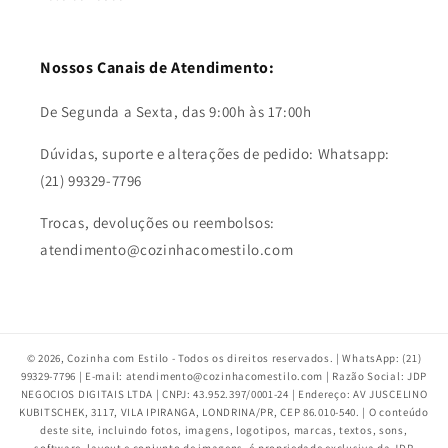
Nossos Canais de Atendimento:
De Segunda a Sexta, das 9:00h às 17:00h
Dúvidas, suporte e alterações de pedido: Whatsapp:
(21) 99329-7796
Trocas, devoluções ou reembolsos:
atendimento@cozinhacomestilo.com
© 2026,
Cozinha com Estilo
- Todos os direitos reservados. | WhatsApp: (21)
99329-7796 | E-mail: atendimento@cozinhacomestilo.com | Razão Social: JDP
NEGOCIOS DIGITAIS LTDA | CNPJ: 43.952.397/0001-24 | Endereço: AV JUSCELINO
KUBITSCHEK, 3117, VILA IPIRANGA, LONDRINA/PR, CEP 86.010-540. | O conteúdo
deste site, incluindo fotos, imagens, logotipos, marcas, textos, sons,
software, layout e conjunto de imagens, é propriedade exclusiva da JDP