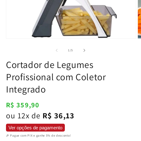
Abrir
Ab
mídia
m
1
2
de
1
/
5
na
n
janela
j
Cortador de Legumes
modal
m
Profissional com Coletor
Integrado
Preço
R$ 359,90
normal
ou 12x de
R$ 36,13
Ver opções de pagamento
🎉 Pague com PIX e ganhe 5% de desconto!