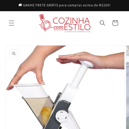
Pular
🚚 GANHE FRETE GRÁTIS para compras acima de R$200!
para o
conteúdo
Carrinho
Pular para
as
informações
do produto