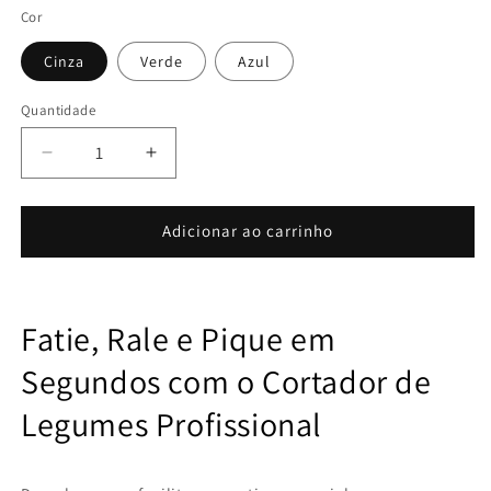
Cor
Cinza
Verde
Azul
Quantidade
Diminuir
Aumentar
a
a
quantidade
quantidade
de
de
Adicionar ao carrinho
Cortador
Cortador
de
de
Legumes
Legumes
Profissional
Profissional
Fatie, Rale e Pique em
com
com
Coletor
Coletor
Segundos com o Cortador de
Integrado
Integrado
Legumes Profissional