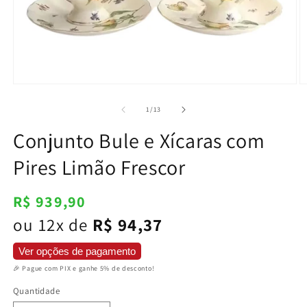
Abrir
Ab
mídia
m
1
2
de
1
/
13
na
n
janela
j
Conjunto Bule e Xícaras com
modal
m
Pires Limão Frescor
Preço
R$ 939,90
normal
ou 12x de
R$ 94,37
Ver opções de pagamento
🎉 Pague com PIX e ganhe 5% de desconto!
Quantidade