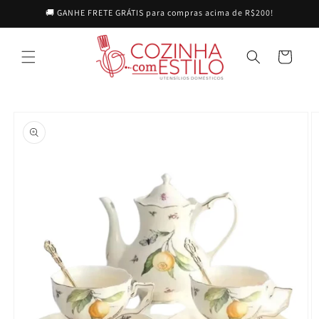
Pular
🚚 GANHE FRETE GRÁTIS para compras acima de R$200!
para o
conteúdo
Carrinho
Pular para
as
informações
do produto