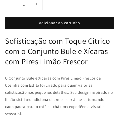
Diminuir
Aumentar
a
a
quantidade
quantidade
de
de
Adicionar ao carrinho
Conjunto
Conjunto
Bule
Bule
Sofisticação com Toque Cítrico
e
e
Xícaras
Xícaras
com o Conjunto Bule e Xícaras
com
com
Pires
Pires
com Pires Limão Frescor
Limão
Limão
Frescor
Frescor
O Conjunto Bule e Xícaras com Pires Limão Frescor da
Cozinha com Estilo foi criado para quem valoriza
sofisticação nos pequenos detalhes. Seu design inspirado no
limão siciliano adiciona charme e cor à mesa, tornando
cada pausa para o café ou chá uma experiência visual e
sensorial.