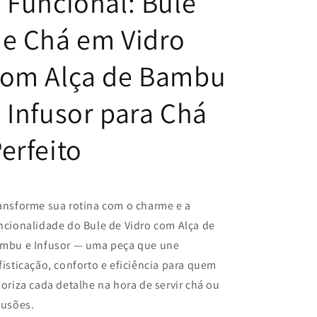
 Funcional: Bule
com
com
Alça
Alça
e Chá em Vidro
de
de
Bambu
Bambu
e
e
com Alça de Bambu
Infusor
Infusor
 Infusor para Chá
erfeito
ansforme sua rotina com o charme e a
ncionalidade do Bule de Vidro com Alça de
mbu e Infusor — uma peça que une
fisticação, conforto e eficiência para quem
loriza cada detalhe na hora de servir chá ou
fusões.