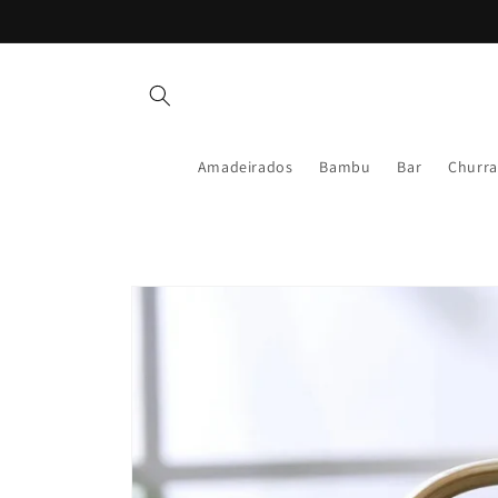
Pular
para o
conteúdo
Amadeirados
Bambu
Bar
Churra
Pular para
as
informações
do produto