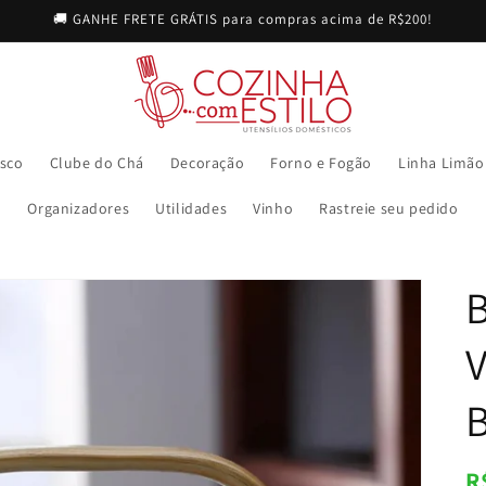
🚚 GANHE FRETE GRÁTIS para compras acima de R$200!
sco
Clube do Chá
Decoração
Forno e Fogão
Linha Limão
Organizadores
Utilidades
Vinho
Rastreie seu pedido
V
B
P
R