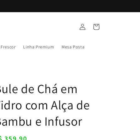
Fazer
Carrinho
login
 Frescor
Linha Premium
Mesa Posta
Bule de Chá em
idro com Alça de
ambu e Infusor
reço
$ 359,90