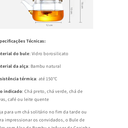
pecificações Técnicas:
terial do bule
: Vidro borosilicato
terial da alça
: Bambu natural
sistência térmica
: até 150°C
o indicado
: Chá preto, chá verde, chá de
vas, café ou leite quente
ja para um chá solitário no fim da tarde ou
ra impressionar os convidados, o Bule de
dro com Alça de Bambu e Infusor da Cozinha