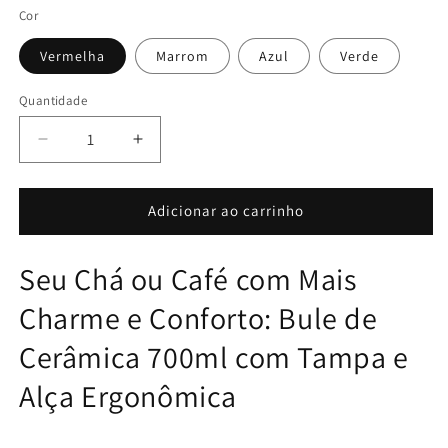
Cor
Vermelha
Marrom
Azul
Verde
Quantidade
Diminuir
Aumentar
a
a
quantidade
quantidade
de
de
Adicionar ao carrinho
Bule
Bule
de
de
Seu Chá ou Café com Mais
Cerâmica
Cerâmica
700ml
700ml
Charme e Conforto: Bule de
com
com
Tampa
Tampa
Cerâmica 700ml com Tampa e
e
e
Alça
Alça
Alça Ergonômica
Ergonômica
Ergonômica
para
para
Chá
Chá