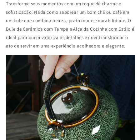
Transforme seus momentos com um toque de charme e
ou
ou
Café
Café
sofisticação. Nada como saborear um bom chá ou café em
um bule que combina beleza, praticidade e durabilidade. O
Bule de Cerâmica com Tampa e Alça da Cozinha com Estilo é
ideal para quem valoriza os detalhes e quer transformar o
ato de servir em uma experiência acolhedora e elegante.