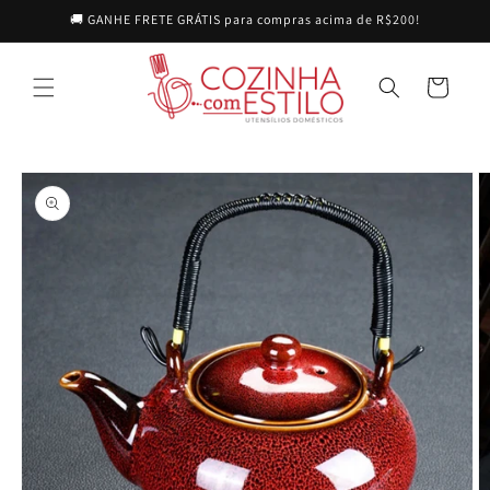
Pular
🚚 GANHE FRETE GRÁTIS para compras acima de R$200!
para o
conteúdo
Carrinho
Pular para
as
informações
do produto