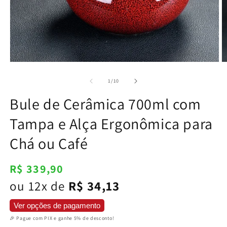
Abrir
Ab
mídia
m
1
2
de
1
/
10
na
n
janela
j
Bule de Cerâmica 700ml com
modal
m
Tampa e Alça Ergonômica para
Chá ou Café
Preço
R$ 339,90
normal
ou 12x de
R$ 34,13
Ver opções de pagamento
🎉 Pague com PIX e ganhe 5% de desconto!