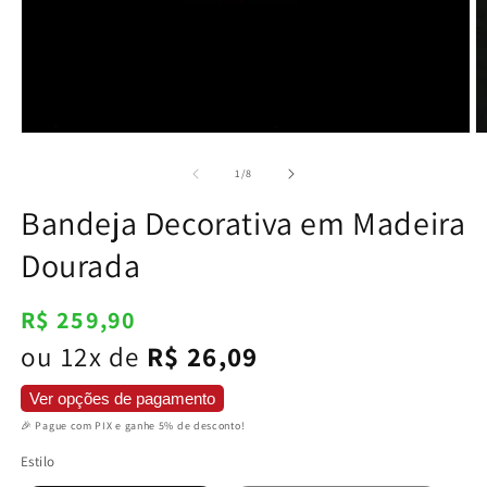
Abrir
Ab
mídia
m
1
2
de
1
/
8
na
n
janela
j
Bandeja Decorativa em Madeira
modal
m
Dourada
Preço
R$ 259,90
normal
ou 12x de
R$ 26,09
Ver opções de pagamento
🎉 Pague com PIX e ganhe 5% de desconto!
Estilo