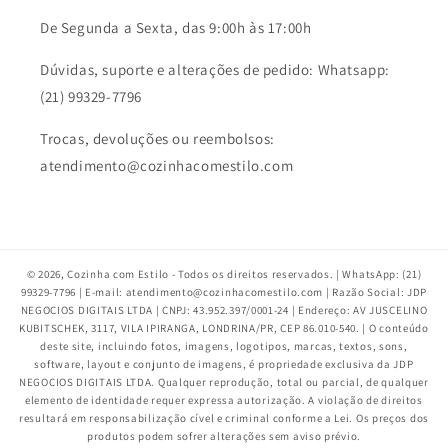
De Segunda a Sexta, das 9:00h às 17:00h
Dúvidas, suporte e alterações de pedido: Whatsapp:
(21) 99329-7796
Trocas, devoluções ou reembolsos:
atendimento@cozinhacomestilo.com
© 2026,
Cozinha com Estilo
- Todos os direitos reservados. | WhatsApp: (21)
99329-7796 | E-mail: atendimento@cozinhacomestilo.com | Razão Social: JDP
NEGOCIOS DIGITAIS LTDA | CNPJ: 43.952.397/0001-24 | Endereço: AV JUSCELINO
KUBITSCHEK, 3117, VILA IPIRANGA, LONDRINA/PR, CEP 86.010-540. | O conteúdo
deste site, incluindo fotos, imagens, logotipos, marcas, textos, sons,
software, layout e conjunto de imagens, é propriedade exclusiva da JDP
NEGOCIOS DIGITAIS LTDA. Qualquer reprodução, total ou parcial, de qualquer
elemento de identidade requer expressa autorização. A violação de direitos
resultará em responsabilização cível e criminal conforme a Lei. Os preços dos
produtos podem sofrer alterações sem aviso prévio.