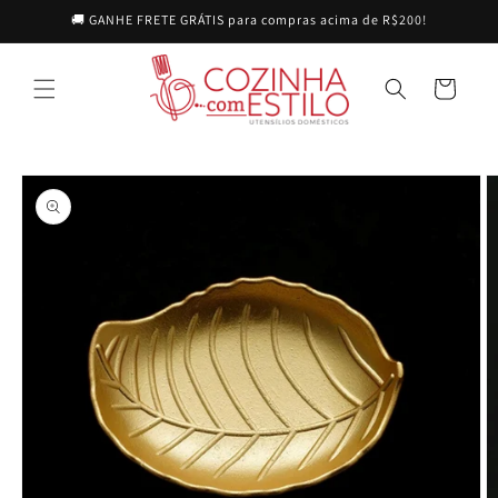
Pular
🚚 GANHE FRETE GRÁTIS para compras acima de R$200!
para o
conteúdo
Carrinho
Pular para
as
informações
do produto