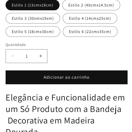
Estilo 1 (13cmx18cm)
Estilo 2 (40cmx14.5cm)
Estilo 3 (30xmx19xm)
Estilo 4 (14cmx25cm)
Estilo 5 (18cmx30cm)
Estilo 6 (22cmx35cm)
Quantidade
Diminuir
Aumentar
a
a
quantidade
quantidade
de
de
Adicionar ao carrinho
Bandeja
Bandeja
Decorativa
Decorativa
Elegância e Funcionalidade em
em
em
Madeira
Madeira
um Só Produto com a Bandeja
Dourada
Dourada
Decorativa em Madeira
Dourada