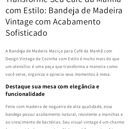
para
para
Café
Café
com Estilo: Bandeja de Madeira
da
da
Vintage com Acabamento
Manhã
Manhã
com
com
Sofisticado
Design
Design
Vintage
Vintage
A Bandeja de Madeira Maciça para Café da Manhã com
Design Vintage da Cozinha com Estilo é muito mais do que
um utensílio: é uma peça que transforma a maneira como
você serve, organiza e aprecia seus momentos à mesa.
Destaque sua mesa com elegância e
funcionalidade
Feita com madeira de nogueira de alta qualidade, essa
bandeja possui acabamento natural, resistente a manchas e
ao crescimento de bactérias. Seu visual vintage é um charme