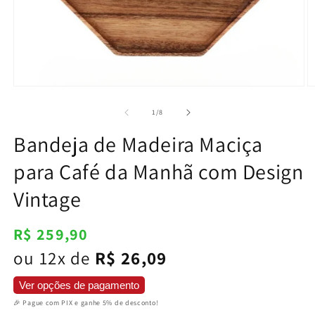
Abrir
Ab
mídia
m
1
2
de
1
/
8
na
n
janela
j
Bandeja de Madeira Maciça
modal
m
para Café da Manhã com Design
Vintage
Preço
R$ 259,90
normal
ou 12x de
R$ 26,09
Ver opções de pagamento
🎉 Pague com PIX e ganhe 5% de desconto!