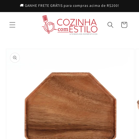
Pular
🚚 GANHE FRETE GRÁTIS para compras acima de R$200!
para o
conteúdo
Carrinho
Pular para
as
informações
do produto