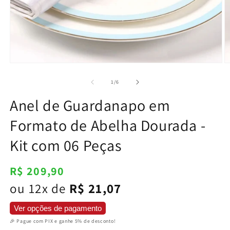
Abrir
Ab
mídia
m
1
2
de
1
/
6
na
n
janela
j
Anel de Guardanapo em
modal
m
Formato de Abelha Dourada -
Kit com 06 Peças
Preço
R$ 209,90
normal
ou 12x de
R$ 21,07
Ver opções de pagamento
🎉 Pague com PIX e ganhe 5% de desconto!