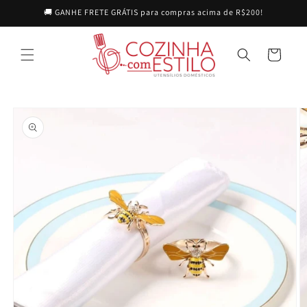
Pular
🚚 GANHE FRETE GRÁTIS para compras acima de R$200!
para o
conteúdo
Carrinho
Pular para
as
informações
do produto