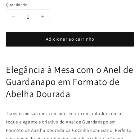
Quantidade
Diminuir
Aumentar
a
a
quantidade
quantidade
de
de
Adicionar ao carrinho
Anel
Anel
de
de
Guardanapo
Guardanapo
em
em
Elegância à Mesa com o Anel de
Formato
Formato
de
de
Guardanapo em Formato de
Abelha
Abelha
Abelha Dourada
Dourada
Dourada
-
-
Kit
Kit
com
com
Transforme sua mesa em um cenário encantador com o
06
06
toque elegante e criativo do Anel de Guardanapo em
Peças
Peças
Formato de Abelha Dourada da Cozinha com Estilo. Perfeito
para quem deseja unir funcionalidade e sofisticação em